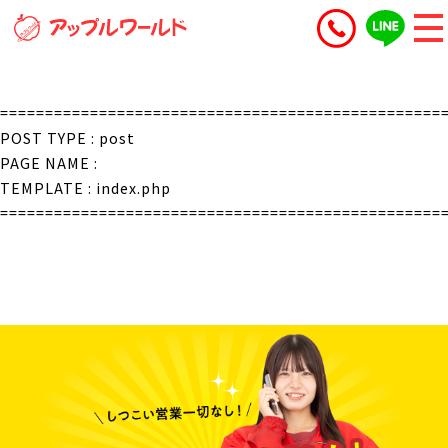
=================================================
POST TYPE : post
PAGE NAME :
TEMPLATE : index.php
=================================================