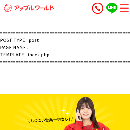
=================================================
POST TYPE : post
PAGE NAME :
TEMPLATE : index.php
=================================================