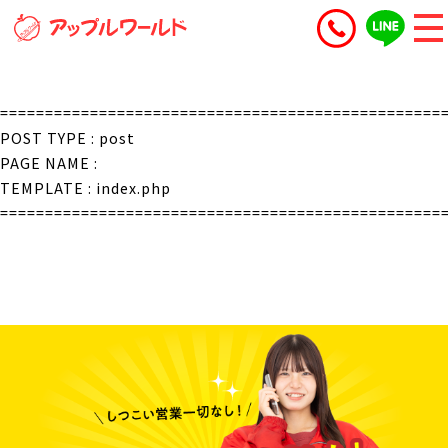
=================================================
POST TYPE : post
PAGE NAME :
TEMPLATE : index.php
=================================================