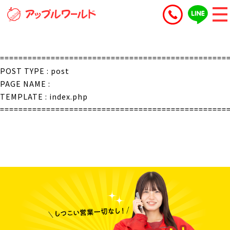
=================================================
POST TYPE : post
PAGE NAME :
TEMPLATE : index.php
=================================================