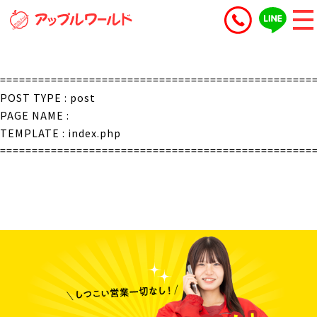
=================================================
POST TYPE : post
PAGE NAME :
TEMPLATE : index.php
=================================================