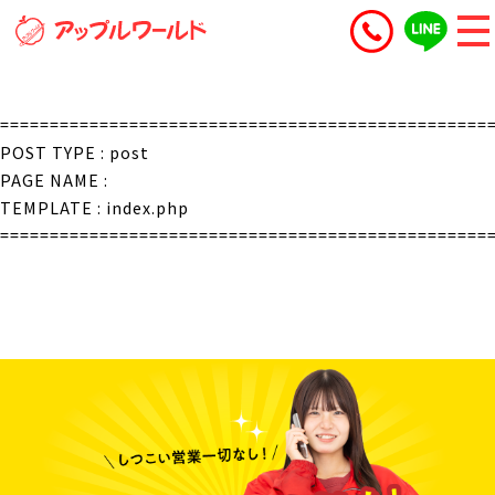
=================================================
POST TYPE : post
PAGE NAME :
TEMPLATE : index.php
=================================================