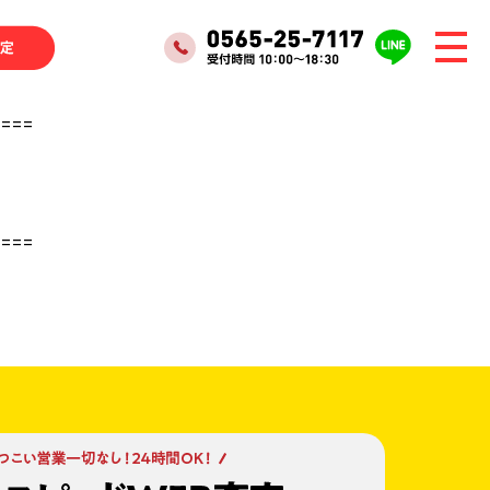
====
====