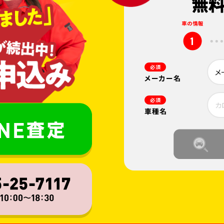
車の情報
1
必須
メーカー名
必須
車種名