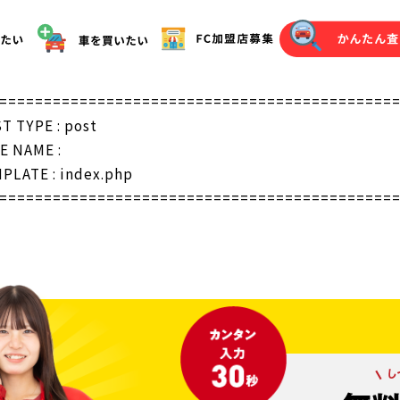
オークション代行（落札）をご希望の方へ
============================================
T TYPE : post
E NAME :
PLATE : index.php
============================================