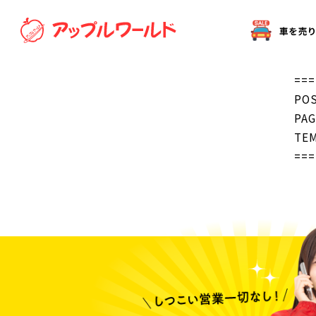
オークション代行（出品）をご希望の方へ
===
POS
PAG
TEM
===