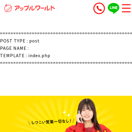
=================================================
POST TYPE : post
PAGE NAME :
TEMPLATE : index.php
=================================================