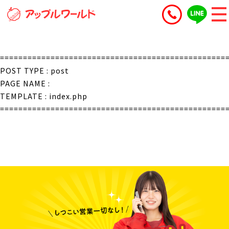
=================================================
POST TYPE : post
PAGE NAME :
TEMPLATE : index.php
=================================================