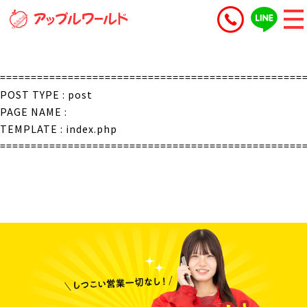
=================================================
POST TYPE : post
PAGE NAME :
TEMPLATE : index.php
=================================================