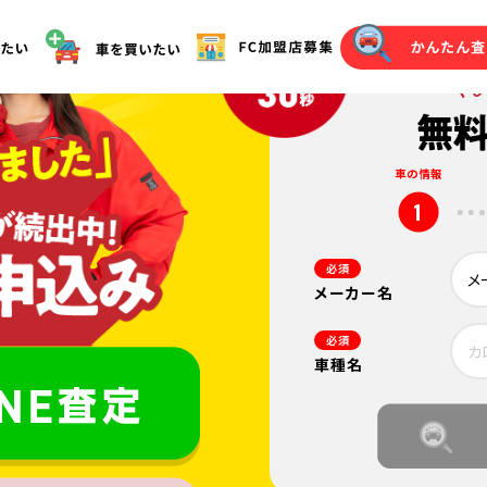
オークション代行（落札）をご希望の方へ
車の情報
1
必須
メーカー名
必須
車種名