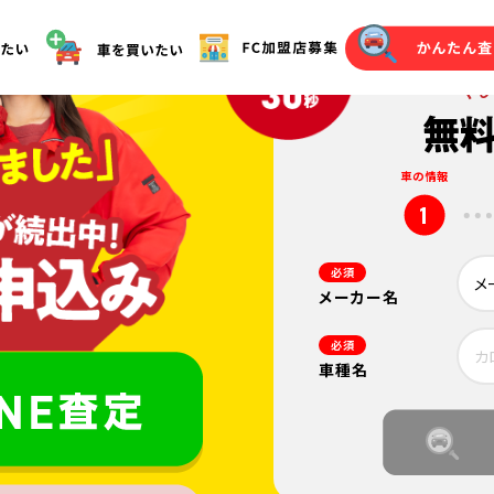
オークション代行（落札）をご希望の方へ
車の情報
1
必須
メーカー名
必須
車種名